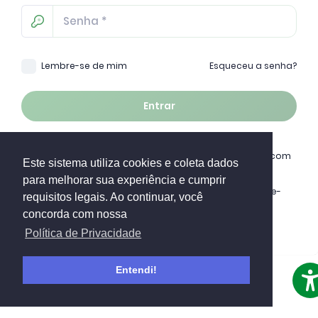
Esqueceu a senha?
Lembre-se de mim
Entrar
Ao acessar a plataforma da ESGreen, você concorda com
Este sistema utiliza cookies e coleta dados
nossa
Política de Privacidade
para melhorar sua experiência e cumprir
Em caso de dúvidas, por favor entre em contato pelo e-
requisitos legais. Ao continuar, você
mail
concorda com nossa
suporte@esgreen.com.br
.
Política de Privacidade
Entendi!